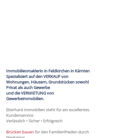
verantwortungs-voll bei Ihren
Immobilien-
geschäften
Wenn das Haus zu
groß wird:
Glücklich
wohnen
Immobilienmaklerin in Feldkirchen in Kärnten
Spezialisiert auf den VERKAUF von
Wohnungen, Häusern, Grundstücken sowohl
Privat als auch Gewerbe
und die VERMIETUNG von
Gewerbeimmobilien.
Eberhard Immobilien steht für ein exzellentes
Kundenservice
Verlässlich • Sicher • Erfolgreich
Brücken bauen
für den Familienfrieden durch
Mediation