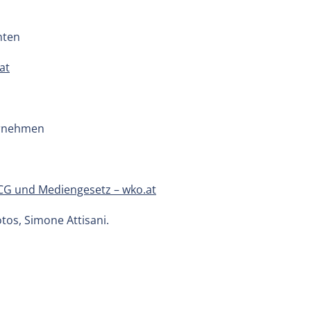
nten
at
ernehmen
 ECG und Mediengesetz – wko.at
tos, Simone Attisani.